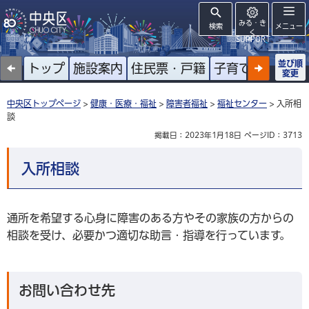
みる・き
検索
メニュー
く
SUPPORT
並び順
トップ
施設案内
住民票・戸籍
子育て
高齢者
変更
中央区トップページ
>
健康・医療・福祉
>
障害者福祉
>
福祉センター
> 入所相
談
掲載日：2023年1月18日
ページID：3713
入所相談
通所を希望する心身に障害のある方やその家族の方からの
相談を受け、必要かつ適切な助言・指導を行っています。
お問い合わせ先