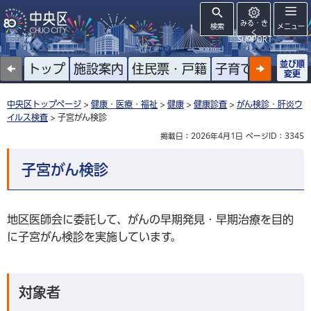
みる・き
検索
メニュー
く
SUPPORT
並び順
トップ
施設案内
住民票・戸籍
子育て
高齢者
変更
中央区トップページ
>
健康・医療・福祉
>
健康
>
健康診査
>
がん検診・肝炎ウ
イルス検査
> 子宮がん検診
掲載日：2026年4月1日
ページID：3345
子宮がん検診
地区医師会に委託して、がんの早期発見・早期治療を目的
に子宮がん検診を実施しています。
対象者