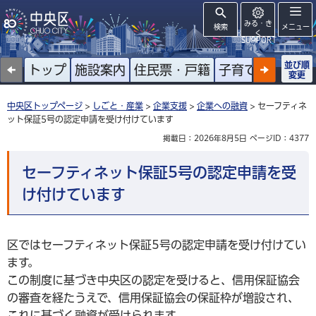
みる・き
検索
メニュー
く
SUPPORT
並び順
トップ
施設案内
住民票・戸籍
子育て
高齢者
変更
中央区トップページ
>
しごと・産業
>
企業支援
>
企業への融資
> セーフティネ
ット保証5号の認定申請を受け付けています
掲載日：2026年8月5日
ページID：4377
セーフティネット保証5号の認定申請を受
け付けています
区ではセーフティネット保証5号の認定申請を受け付けてい
ます。
この制度に基づき中央区の認定を受けると、信用保証協会
の審査を経たうえで、信用保証協会の保証枠が増設され、
これに基づく融資が受けられます。