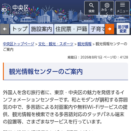
みる・き
検索
メニュー
く
SUPPORT
並び順
トップ
施設案内
住民票・戸籍
子育て
高齢者
変更
中央区トップページ
>
文化・観光・スポーツ
>
観光情報
> 観光情報センターの
ご案内
掲載日：2026年8月1日
ページID：4128
観光情報センターのご案内
外国人を含む旅行者に、東京・中央区の魅力を発信するイ
ンフォメーションセンターです。和とモダンが調和する雰囲
気の中で、多言語による対面案内や無料Wi-Fiサービスの提
供、観光情報を検索できる多言語対応のタッチパネル端末
の設置等、さまざまなサービスを行っています。