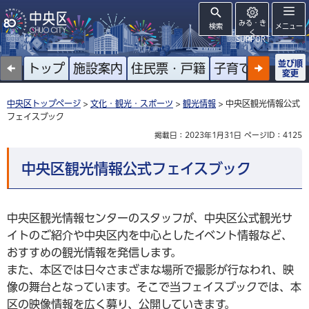
みる・き
検索
メニュー
く
SUPPORT
並び順
トップ
施設案内
住民票・戸籍
子育て
高齢者
変更
中央区トップページ
>
文化・観光・スポーツ
>
観光情報
> 中央区観光情報公式
フェイスブック
掲載日：2023年1月31日
ページID：4125
中央区観光情報公式フェイスブック
中央区観光情報センターのスタッフが、中央区公式観光サ
イトのご紹介や中央区内を中心としたイベント情報など、
おすすめの観光情報を発信します。
また、本区では日々さまざまな場所で撮影が行なわれ、映
像の舞台となっています。そこで当フェイスブックでは、本
区の映像情報を広く募り、公開していきます。