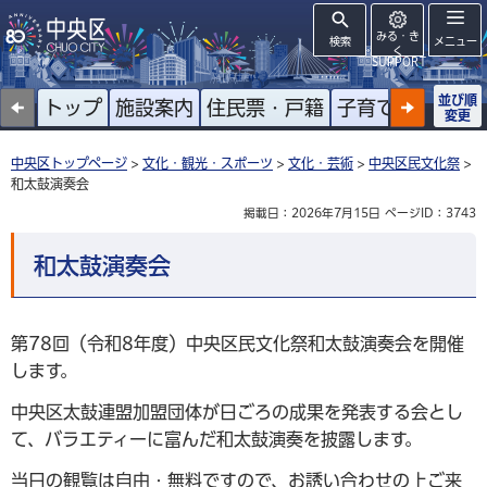
みる・き
検索
メニュー
く
SUPPORT
並び順
トップ
施設案内
住民票・戸籍
子育て
高齢者
変更
中央区トップページ
>
文化・観光・スポーツ
>
文化・芸術
>
中央区民文化祭
>
和太鼓演奏会
掲載日：2026年7月15日
ページID：3743
和太鼓演奏会
第78回（令和8年度）中央区民文化祭和太鼓演奏会を開催
します。
中央区太鼓連盟加盟団体が日ごろの成果を発表する会とし
て、バラエティーに富んだ和太鼓演奏を披露します。
当日の観覧は自由・無料ですので、お誘い合わせの上ご来