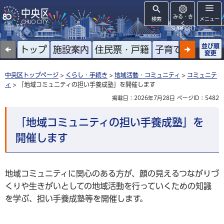
みる・き
検索
メニュー
く
SUPPORT
並び順
トップ
施設案内
住民票・戸籍
子育て
高齢者
変更
中央区トップページ
>
くらし・手続き
>
地域活動・コミュニティ
>
コミュニテ
ィ
> 「地域コミュニティの担い手養成塾」を開催します
掲載日：2026年7月28日
ページID：5482
「地域コミュニティの担い手養成塾」を
開催します
地域コミュニティに関心のある方が、顔の見えるつながりづ
くりや生きがいとしての地域活動を行っていくための知識
を学ぶ、担い手養成塾等を開催します。