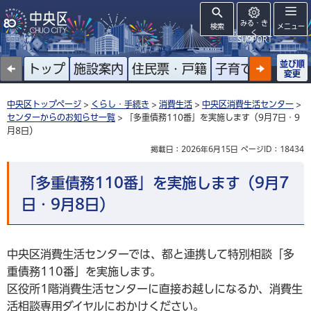
みる・き
検索
メニュー
く
SUPPORT
並び順
トップ
施設案内
住民票・戸籍
子育て
高齢者
変更
中央区トップページ
>
くらし・手続き
>
消費生活
>
中央区消費生活センター
>
センターからのお知らせ一覧
> 「多重債務110番」を実施します（9月7日・9
月8日）
掲載日：2026年6月15日
ページID：18434
「多重債務110番」を実施します（9月7
日・9月8日）
中央区消費生活センターでは、都と連携して特別相談「多
重債務110番」を実施します。
区役所1階消費生活センターに直接お越しになるか、消費生
活相談専用ダイヤルにおかけください。