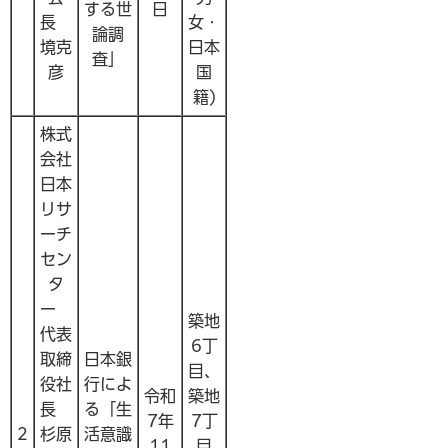
する世
日
長
女・
論調
境克
日本
査」
彦
国
籍)
株式
会社
日本
リサ
ーチ
セン
タ
ー
築地
代表
6丁
取締
日本銀
目、
役社
行によ
令和
築地
長
る「生
7年
7丁
2
杉原
活意識
11
目