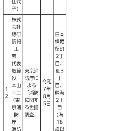
佳代
子）
株式
会社
綜研
日本
情報
橋堀
工
留町
芸
2丁
代表
目、
取締
東京消
佃3
役
防庁に
丁
令和
本山
よる
目、
1
7年
幸二
「消防
晴海
2
8月
(東
に関す
2丁
5日
京消
る世論
目
防
調査」
(満
庁
18
消防
歳以