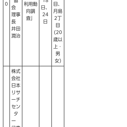
協
18
0
利用動
目、
会
日、
向調
月島
理事
24
査」
2丁
長
日
目
井田
(20
潤治
歳以
上・
男
女)
株式
会社
日本
リサ
ーチ
セン
タ
ー