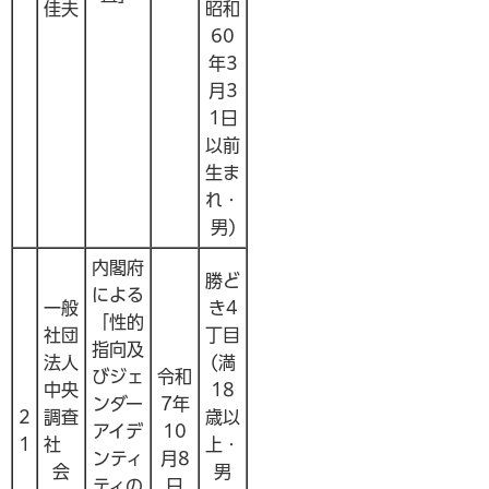
佳夫
昭和
60
年3
月3
1日
以前
生ま
れ・
男)
内閣府
勝ど
による
一般
き4
「性的
社団
丁目
指向及
法人
(満
びジェ
令和
中央
18
ンダー
7年
2
調査
歳以
アイデ
10
1
社
上・
ンティ
月8
会
男
ティの
日