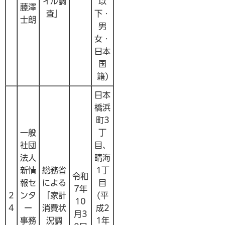
イル調
以
藤澤
査」
下・
士朗
男
女・
日本
国
籍)
日本
橋浜
町3
一般
丁
社団
目、
法人
晴海
新情
総務省
1丁
令和
報セ
による
目
7年
2
ンタ
「家計
(平
10
4
ー
消費状
成2
月3
事務
況調
1年