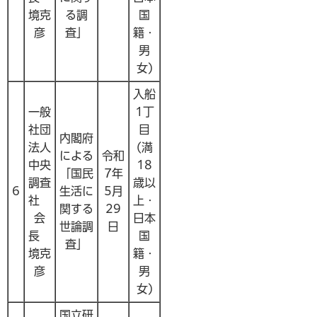
境克
る調
国
彦
査」
籍・
男
女)
入船
一般
1丁
社団
目
内閣府
法人
(満
による
令和
中央
18
「国民
7年
調査
歳以
6
生活に
5月
社
上・
関する
29
会
日本
世論調
日
長
国
査」
境克
籍・
彦
男
女)
国立研