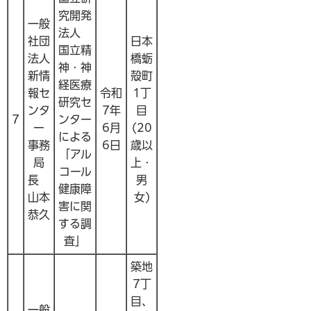
究開発
一般
法人
社団
日本
国立精
法人
橋蛎
神・神
新情
殻町
経医療
報セ
令和
1丁
研究セ
ンタ
7年
目
7
ンター
ー
6月
(20
による
事務
6日
歳以
「アル
局
上・
コール
長
男
健康障
山本
女)
害に関
恭久
する調
査」
築地
7丁
目、
一般