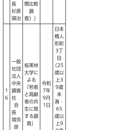
長
際比較
杉原
調
領治
査）」
日本
橋人
形町
3丁
目
一般
桜美林
(25
社団
大学に
歳以
法人
よる
上3
中央
令和
「若者
9歳
1
調査
7年
と高齢
未
6
社
9月
者の共
満・
会
1日
生に関
65
長
する調
歳以
境克
査」
上9
彦