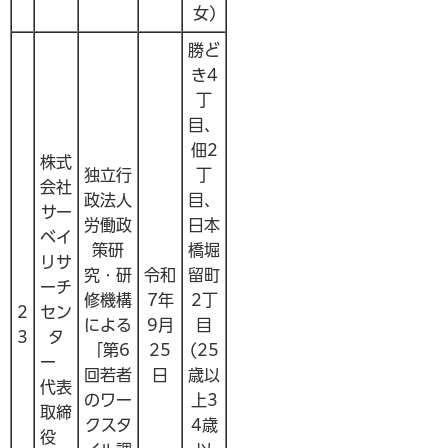
女)
勝ど
き4
丁
目、
佃2
株式
独立行
丁
会社
政法人
目、
サー
労働政
日本
ベイ
策研
橋堀
リサ
究・研
令和
留町
ーチ
修機構
7年
2丁
2
セン
による
9月
目
3
タ
「第6
25
(25
ー
回若者
日
歳以
代表
のワー
上3
取締
クスタ
4歳
役