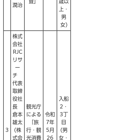
査」
歳以
潤治
上・
男
女)
株式
会社
RJC
リサ
ー
チ
代表
取締
役社
入船
長
観光庁
2・
倉本
による
令和
3丁
雄太
「旅
7年
目
3
(株
行・観
5月
(男
式会
光消費
26
女・