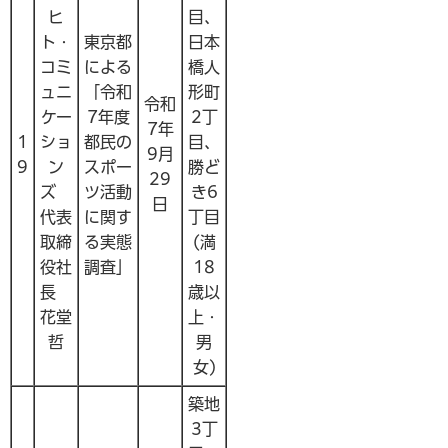
ヒ
目、
ト・
東京都
日本
コミ
による
橋人
ュニ
「令和
形町
令和
ケー
7年度
2丁
7年
1
ショ
都民の
目、
9月
9
ン
スポー
勝ど
29
ズ
ツ活動
き6
日
代表
に関す
丁目
取締
る実態
(満
役社
調査」
18
長
歳以
花堂
上・
哲
男
女)
築地
3丁