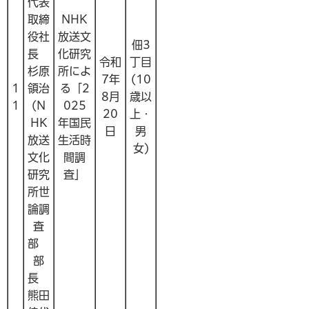
代表
取締
NHK
役社
放送文
佃3
長
化研究
令和
丁目
杉原
所によ
7年
(10
1
領治
る「2
8月
歳以
1
(N
025
20
上・
HK
年国民
日
男
放送
生活時
女)
文化
間調
研究
査」
所世
論調
査
部
部
長
熊田