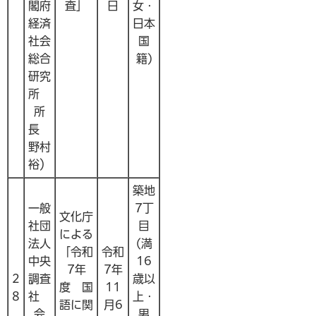
閣府
査」
日
女・
経済
日本
社会
国
総合
籍)
研究
所
所
長
野村
裕）
築地
一般
7丁
文化庁
社団
目
による
法人
(満
「令和
令和
中央
16
7年
7年
2
調査
歳以
度 国
11
8
社
上・
語に関
月6
会
男