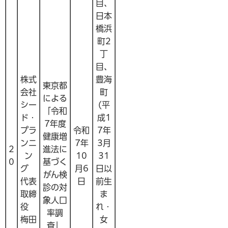
目、
日本
橋浜
町2
丁
目、
株式
豊海
東京都
会社
町
による
シー
(平
「令和
ド・
成1
7年度
プラ
令和
7年
健康増
ンニ
7年
3月
2
進法に
ン
10
31
0
基づく
グ
月6
日以
がん検
代表
日
前生
診の対
取締
ま
象人口
役
れ・
率調
梅田
女
査」