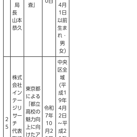
0日
局
査」
4月
長
1日
山本
以前
恭久
生ま
れ・
男
女)
中央
区全
株式
域
会社
(平
東京都
イン
成1
による
テー
9年
「都立
ジリ
令和
4月
高校の
サー
7年
2日
2
魅力向
チ
10
～平
5
上に向
代表
月2
成2
けたア