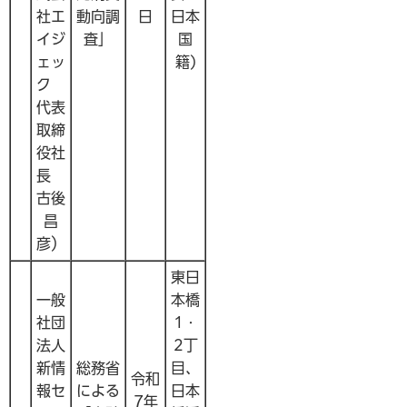
社エ
動向調
日
日本
イジ
査」
国
ェッ
籍)
ク
代表
取締
役社
長
古後
昌
彦）
東日
一般
本橋
社団
1・
法人
2丁
新情
総務省
目、
令和
報セ
による
日本
7年