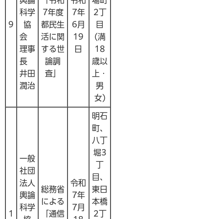
科学
7年度
7年
2丁
9
協
都民生
6月
目
会
活に関
19
(満
理事
する世
日
18
長
論調
歳以
井田
査」
上・
潤治
男
女)
明石
町、
八丁
堀3
一般
丁
社団
目、
法人
令和
総務省
東日
輿論
7年
による
本橋
科学
7月
1
「通信
2丁