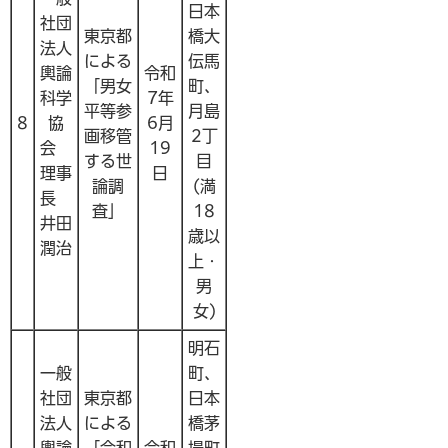
日本
社団
東京都
橋大
法人
による
伝馬
輿論
令和
「男女
町、
科学
7年
平等参
月島
8
協
6月
画移管
2丁
会
19
する世
目
理事
日
論調
(満
長
査」
18
井田
歳以
潤治
上・
男
女)
明石
一般
町、
社団
東京都
日本
法人
による
橋茅
輿論
「令和
令和
場町