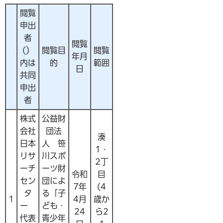
閲覧
申出
者
閲覧
(）
閲覧目
閲覧
年月
内は
的
範囲
日
共同
申出
者
株式
公益財
会社
団法
湊
日本
人 笹
1・
リサ
川スポ
2丁
ーチ
ーツ財
令和
目
セン
団によ
7年
(4
タ
る「子
1
4月
歳か
ー
ども・
24
ら2
代表
青少年