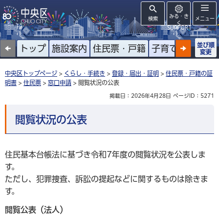
みる・き
検索
メニュー
く
SUPPORT
並び順
トップ
施設案内
住民票・戸籍
子育て
高齢者
変更
中央区トップページ
>
くらし・手続き
>
登録・届出・証明
>
住民票・戸籍の証
明書
>
住民票
>
窓口申請
> 閲覧状況の公表
掲載日：2026年4月28日
ページID：5271
閲覧状況の公表
住民基本台帳法に基づき令和7年度の閲覧状況を公表しま
す。
ただし、犯罪捜査、訴訟の提起などに関するものは除きま
す。
閲覧公表（法人）