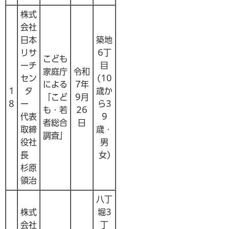
株式
会社
日本
築地
リサ
6丁
こども
ーチ
目
家庭庁
令和
セン
(10
による
7年
1
タ
歳か
「こど
9月
8
ー
ら3
も・若
26
代表
9
者総合
日
取締
歳・
調査」
役社
男
長
女)
杉原
領治
八丁
株式
堀3
会社
丁