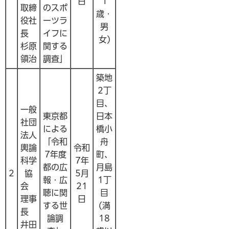
日
1
取締
のスポ
歳・
役社
ーツラ
男
長
イフに
女)
杉原
関する
領治
調査」
築地
2丁
目、
一般
東京都
日本
社団
による
橋小
法人
「令和
舟
輿論
令和
7年度
町、
科学
7年
都の広
月島
2
協
5月
報・広
1丁
会
21
聴に関
目
理事
日
する世
(満
長
論調
18
井田