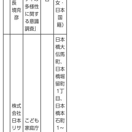
長
女・
多様性
境克
日本
に関す
彦
国
る意識
籍)
調査」
日本
橋大
伝馬
町、
日本
橋堀
留町
1丁
目、
株式
日本
会社
橋本
日本
こども
石町
リサ
家庭庁
1～