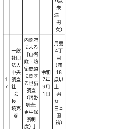
0歳
未
満・
男
女)
内閣府
月島
による
一般
4丁
「自衛
社団
目
隊・防
法人
(満
衛問題
中央
令和
18
に関す
1
調査
7年
歳以
る世論
7
社
9月
上・
調査
会
1日
男
（附帯
長
女・
調査:
境克
日本
更生保
彦
国
護制
籍)
度）」