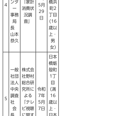
ンタ
「家計
橋浜
4
5月
ー
消費状
町2
29
事務
況調
丁目
日
局
査」
(16
長
歳以
山本
上・
恭久
男
女)
日本
橋蛎
一般
株式会
殻町
社団
社野村
1丁
法人
総合研
目
中央
究所に
令和
(満
調査
よる
7年
16
5
社
「テレ
5月
歳以
会
ビ視聴
7日
上・
長
に関す
日本