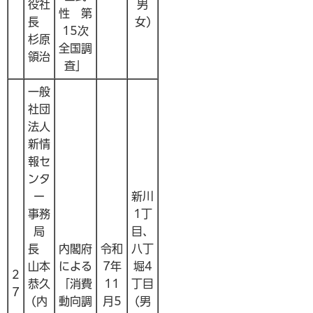
役社
男
性 第
長
女)
15次
杉原
全国調
領治
査」
一般
社団
法人
新情
報セ
ンタ
ー
新川
事務
1丁
局
目、
長
内閣府
令和
八丁
山本
による
7年
堀4
2
恭久
「消費
11
丁目
7
(内
動向調
月5
(男