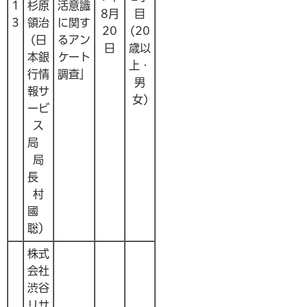
1
杉原
活意識
8月
目
3
領治
に関す
20
(20
(日
るアン
日
歳以
本銀
ケート
上・
行情
調査」
男
報サ
女)
ービ
ス
局
局
長
村
國
聡）
株式
会社
渋谷
リサ