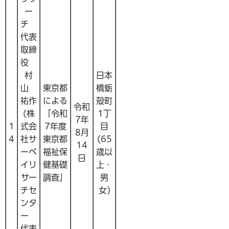
ー
チ
代表
取締
役
村
日本
山
東京都
橋蛎
祐作
による
殻町
令和
(株
「令和
1丁
7年
1
式会
7年度
目
8月
4
社サ
東京都
(65
14
ーベ
福祉保
歳以
日
イリ
健基礎
上・
サー
調査」
男
チセ
女)
ンタ
ー
代表