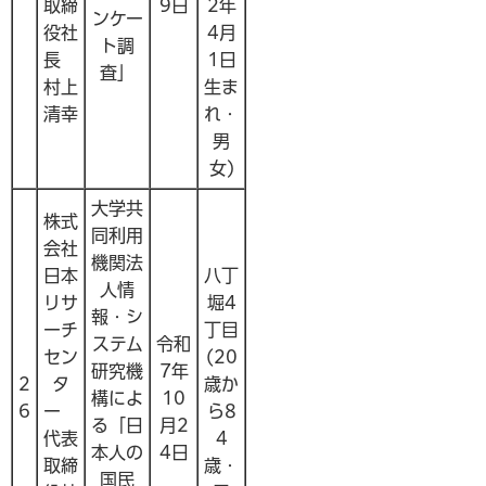
取締
9日
2年
ンケー
役社
4月
ト調
長
1日
査」
村上
生ま
清幸
れ・
男
女)
大学共
株式
同利用
会社
機関法
日本
八丁
人情
リサ
堀4
報・シ
ーチ
丁目
ステム
令和
セン
(20
研究機
7年
2
タ
歳か
構によ
10
6
ー
ら8
る「日
月2
代表
4
本人の
4日
取締
歳・
国民