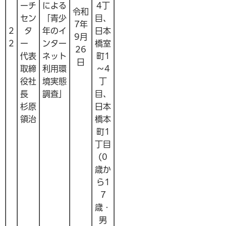
ーチ
による
4丁
令和
セン
「青少
目、
7年
2
タ
年のイ
日本
9月
2
ー
ンター
橋室
26
代表
ネット
町1
日
取締
利用環
～4
役社
境実態
丁
長
調査」
目、
杉原
日本
領治
橋本
町1
丁目
(0
歳か
ら1
7
歳・
男