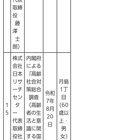
取締
役
藤
澤
士
朗）
株式
内閣府
会社
による
日本
「高齢
リサ
社会対
月島
ーチ
策総合
1丁
令和
セン
調査
目
7年
1
タ
（高齢
(60
8月
5
ー
者の生
歳以
20
代表
活と意
上・
日
取締
識に関
男
役社
する国
女)