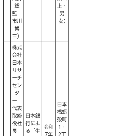
総
上・
監
男
市川
女)
博
三）
株式
会社
日本
リサ
ーチ
セン
タ
ー
日本
代表
橋蛎
取締
日本銀
殻町
役社
行によ
令和
1・
長
る「生
7年
2丁