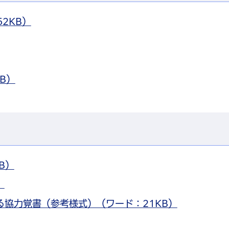
62KB）
B）
B）
）
る協力覚書（参考様式）（ワード：21KB）