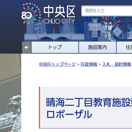
トップ
施設案内
住
中央区トップページ
>
区政情報
>
入札・契約情報
晴海二丁目教育施設
ロポーザル