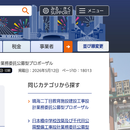
みる・きく
メニュー
SUPPORT
税金
事業者
並び順変更
計業務委託公募型プロポーザル
掲載日：2026年5月12日
ページID：18013
印刷
同じカテゴリから探す
晴海二丁目教育施設建設工事設
計業務委託公募型プロポーザル
日本橋中学校改築及び千代田公
園整備工事設計業務委託公募型