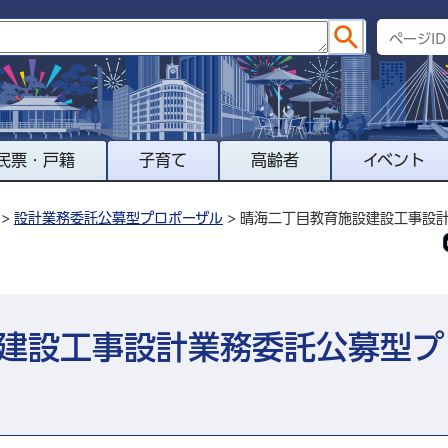
民票・戸籍
子育て
高齢者
イベント
>
設計業務委託公募型プロポーザル
> 晴海二丁目教育施設建設工事設
建設工事設計業務委託公募型プ