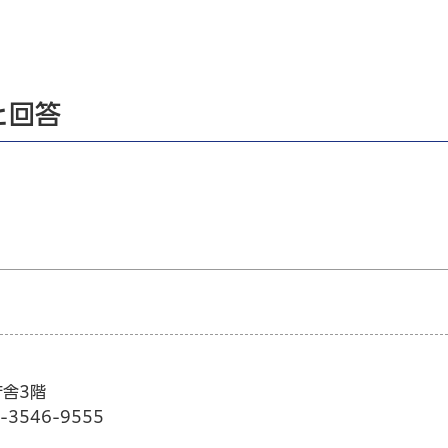
と回答
庁舎3階
3546-9555