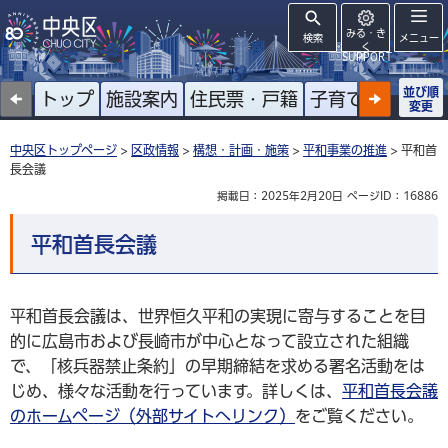
みる・き
検索
メニュー
く
SUPPORT
並び順
トップ
施設案内
住民票・戸籍
子育て
高齢者
変更
中央区トップページ
>
区政情報
>
構想・計画・施策
>
平和事業の推進
> 平和首
長会議
掲載日：2025年2月20日
ページID：16886
平和首長会議
平和首長会議は、世界恒久平和の実現に寄与することを目
的に広島市および長崎市が中心となって設立された組織
で、「核兵器禁止条約」の早期締結を求める署名活動をは
じめ、様々な活動を行っています。詳しくは、
平和首長会議
のホームページ（外部サイトへリンク）
をご覧ください。