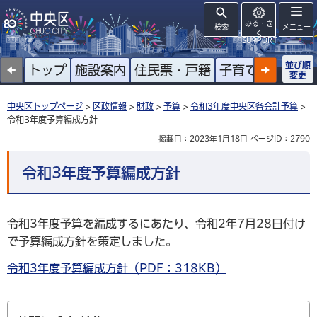
みる・き
検索
メニュー
く
SUPPORT
並び順
トップ
施設案内
住民票・戸籍
子育て
高齢者
変更
中央区トップページ
>
区政情報
>
財政
>
予算
>
令和3年度中央区各会計予算
>
令和3年度予算編成方針
掲載日：2023年1月18日
ページID：2790
令和3年度予算編成方針
令和3年度予算を編成するにあたり、令和2年7月28日付け
で予算編成方針を策定しました。
令和3年度予算編成方針（PDF：318KB）