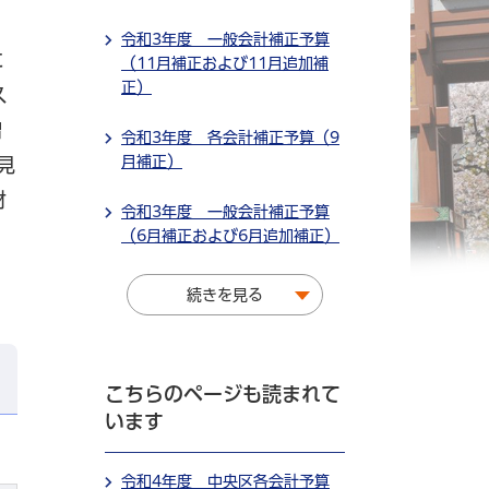
令和3年度 一般会計補正予算
に
（11月補正および11月追加補
正）
ス
増
令和3年度 各会計補正予算（9
月補正）
見
財
令和3年度 一般会計補正予算
（6月補正および6月追加補正）
続きを見る
こちらのページも読まれて
います
令和4年度 中央区各会計予算