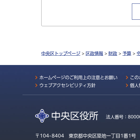
中央区トップページ
>
区政情報
>
財政
>
予算
>
ホームページのご利用上の注意とお願い
この
ウェブアクセシビリティ方針
個人
法人番号：
8000
〒104-8404 東京都中央区築地一丁目1番1号