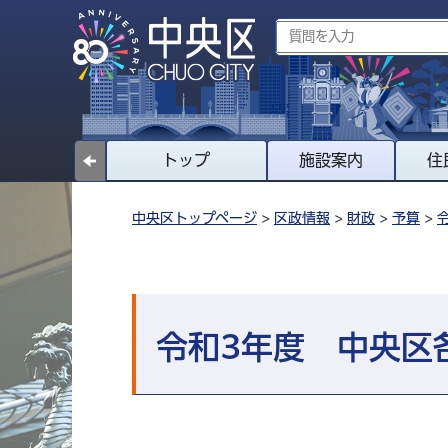
トップ
施設案内
住
中央区トップページ
>
区政情報
>
財政
>
予算
>
令和3年度 中央区