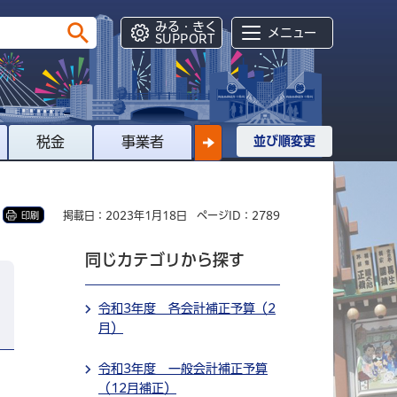
みる・きく
メニュー
SUPPORT
税金
事業者
並び順変更
掲載日：2023年1月18日
ページID：2789
印刷
同じカテゴリから探す
令和3年度 各会計補正予算（2
月）
令和3年度 一般会計補正予算
（12月補正）