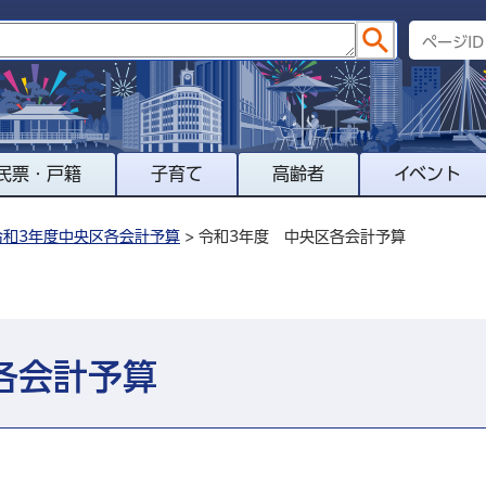
民票・戸籍
子育て
高齢者
イベント
令和3年度中央区各会計予算
> 令和3年度 中央区各会計予算
各会計予算