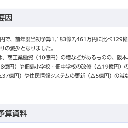
要因
千円で、前年度当初予算1,183億7,461万円に比べ129億
年ぶりの減少となりました。
は、商工業融資（10億円）の増などがあるものの、阪本
8億円）や佃島小学校・佃中学校の改修（△19億円）
37億円）や住民情報システムの更新（△5億円）の減
予算資料