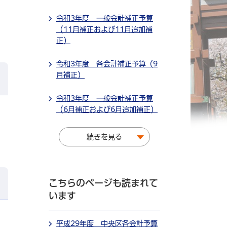
令和3年度 一般会計補正予算
（11月補正および11月追加補
正）
令和3年度 各会計補正予算（9
月補正）
令和3年度 一般会計補正予算
（6月補正および6月追加補正）
り
続きを見る
こちらのページも読まれて
います
平成29年度 中央区各会計予算