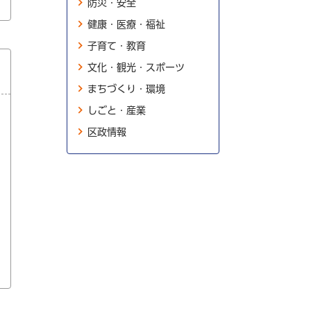
防災・安全
健康・医療・福祉
子育て・教育
文化・観光・スポーツ
まちづくり・環境
しごと・産業
区政情報