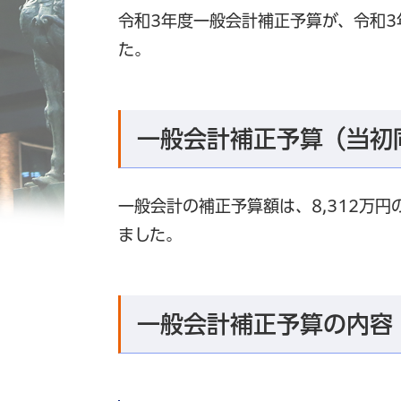
令和3年度一般会計補正予算が、令和3
た。
一般会計補正予算（当初
一般会計の補正予算額は、8,312万円
ました。
一般会計補正予算の内容