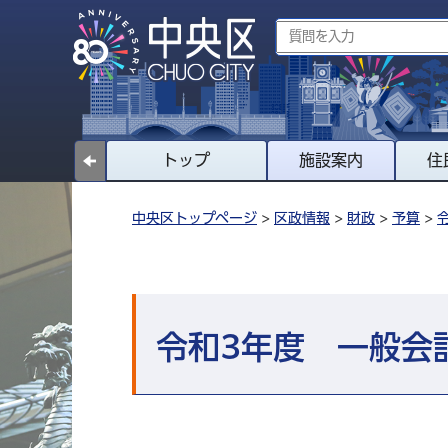
トップ
施設案内
住
中央区トップページ
>
区政情報
>
財政
>
予算
>
令和3年度 一般会