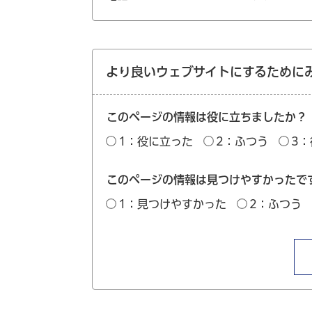
より良いウェブサイトにするために
このページの情報は役に立ちましたか？
1：役に立った
2：ふつう
3
このページの情報は見つけやすかったで
1：見つけやすかった
2：ふつう