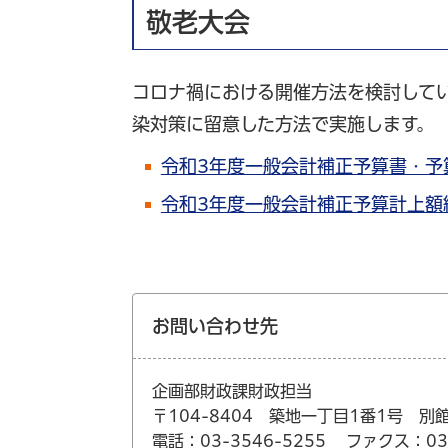
敬老大会
コロナ禍における開催方法を検討して
染対策に留意した方法で実施します。
令和3年度一般会計補正予算書・予算
令和3年度一般会計補正予算計上額総
お問い合わせ先
企画部財政課財政担当
〒104-8404 築地一丁目1番1号 別
電話：03-3546-5255
ファクス：03-