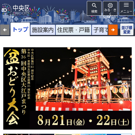
みる・き
検索
メニュー
く
SUPPORT
並び順
トップ
施設案内
住民票・戸籍
子育て
高齢者
変更