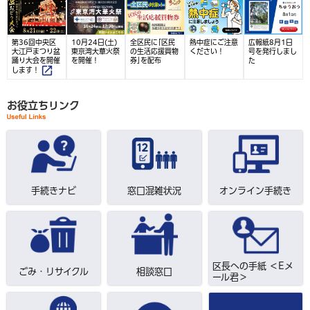
第36回中央区
10月24日(土)
全区民に｢区民
熱中症にご注意
広報紙8月1日
大江戸まつり盆
東京湾大華火祭
の生活応援買物
ください！
号を発行しまし
踊り大会を開催
を開催！
券｣を配布
た
します！
お役立ちリンク
手続きナビ
窓口混雑状況
オンライン手続き
区長への手紙 ＜Eメ
ごみ・リサイクル
相談窓口
ール君＞