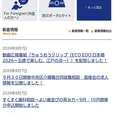
もっと見る
For Foreigner(外国
防災ポータルサイト
人の方へ)
新着情報
新着情報一覧
新着情報RSS
2026年8月7日
動画広報番組「ちゅうおうクリップ（ECO EDO 日本橋
2026～五感で楽しむ、江戸の涼～）」を配信しました！
2026年8月7日
９月３０日開催中央区介護職合同就職相談・面接会の求人
情報を公開しました！
2026年8月7日
すくすく歯科相談～よい歯並びの育み方～9月・10月開催
分申込開始しました