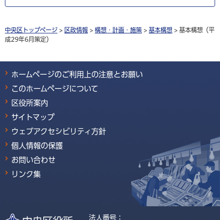
中央区トップページ
>
区政情報
>
構想・計画・施策
>
基本構想
> 基本構想（平
成29年6月策定）
ホームページのご利用上の注意とお願い
このホームページについて
区役所案内
サイトマップ
ウェブアクセシビリティ方針
個人情報の保護
お問い合わせ
リンク集
法人番号：