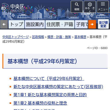
みる・き
検索
メニュー
く
SUPPORT
並び順
トップ
施設案内
住民票・戸籍
子育て
高齢者
変更
中央区トップページ
>
区政情報
>
構想・計画・施策
>
基本構想
> 基本構想（平
成29年6月策定）
ページID：6880
基本構想（平成29年6月策定）
基本構想について（平成29年6月策定）
新たな中央区基本構想の策定にあたって(区長挨拶)
第1章1 新たな基本構想策定の背景と目的
第1章2 基本構想の役割と理念