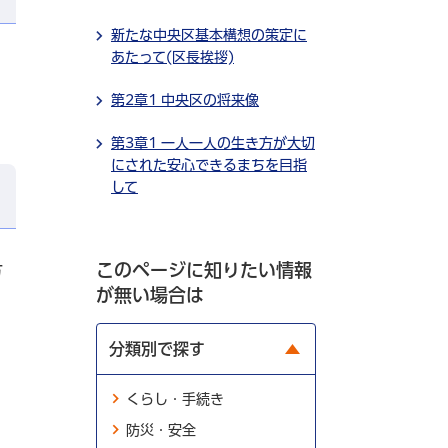
新たな中央区基本構想の策定に
あたって(区長挨拶)
第2章1 中央区の将来像
第3章1 一人一人の生き方が大切
にされた安心できるまちを目指
して
このページに知りたい情報
方
が無い場合は
分類別で探す
くらし・手続き
防災・安全