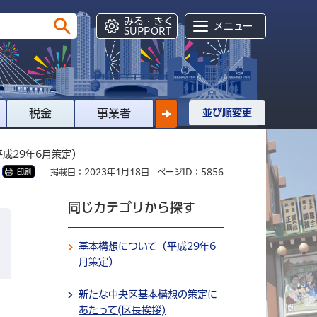
みる・きく
メニュー
SUPPORT
税金
事業者
並び順変更
平成29年6月策定）
掲載日：2023年1月18日
ページID：5856
印刷
同じカテゴリから探す
基本構想について（平成29年6
月策定）
新たな中央区基本構想の策定に
あたって(区長挨拶)