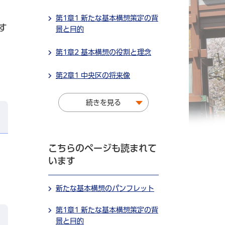
第1章1 新たな基本構想策定の背
す
景と目的
第1章2 基本構想の役割と理念
第2章1 中央区の将来像
続きを見る
こちらのページも読まれて
います
新たな基本構想のパンフレット
第1章1 新たな基本構想策定の背
景と目的