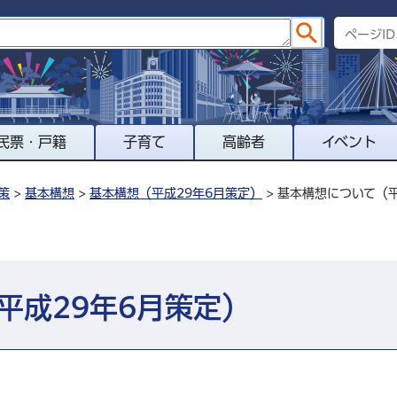
民票・戸籍
子育て
高齢者
イベント
策
>
基本構想
>
基本構想（平成29年6月策定）
> 基本構想について（
平成29年6月策定）