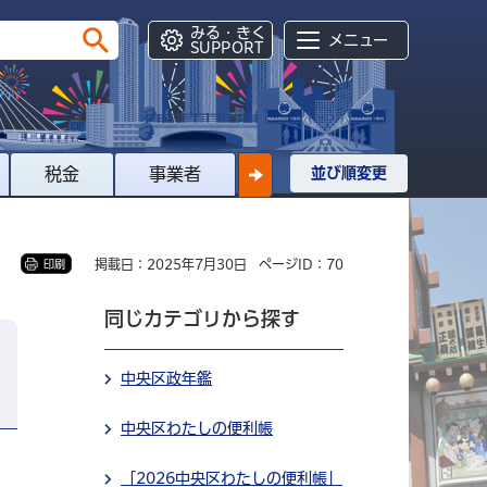
みる・きく
メニュー
SUPPORT
税金
事業者
並び順変更
掲載日：2025年7月30日
ページID：70
印刷
同じカテゴリから探す
中央区政年鑑
中央区わたしの便利帳
「2026中央区わたしの便利帳」