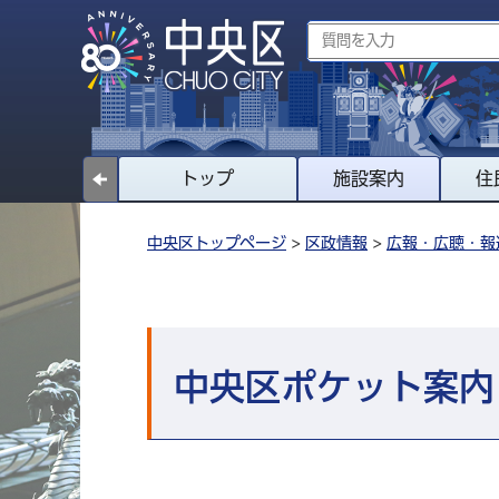
トップ
施設案内
住
中央区トップページ
>
区政情報
>
広報・広聴・報
中央区ポケット案内