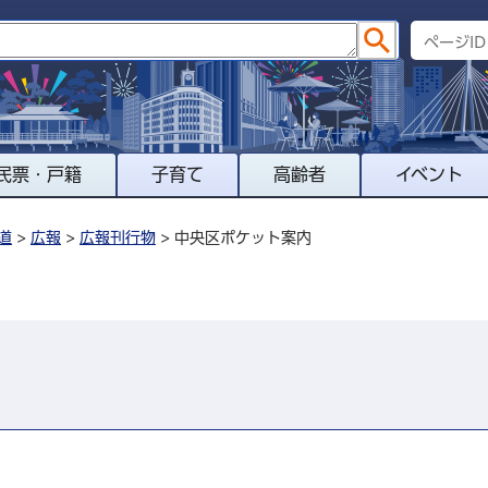
民票・戸籍
子育て
高齢者
イベント
道
>
広報
>
広報刊行物
> 中央区ポケット案内