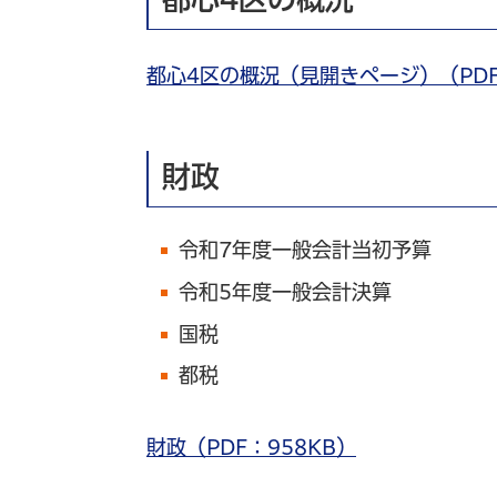
都心4区の概況（見開きページ）（PDF
財政
令和7年度一般会計当初予算
令和5年度一般会計決算
国税
都税
財政（PDF：958KB）