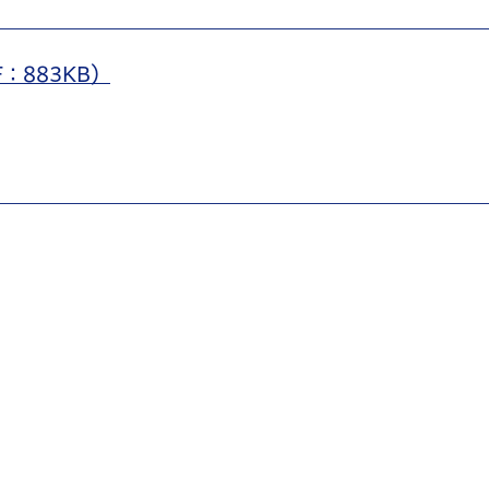
：883KB）