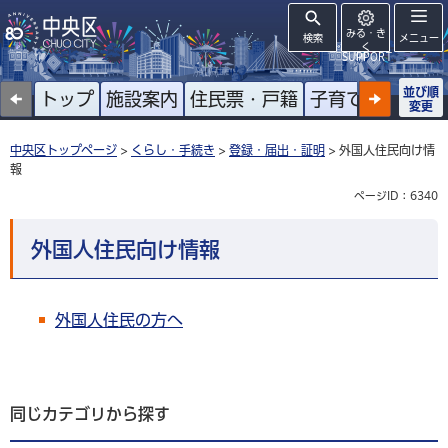
みる・き
検索
メニュー
く
SUPPORT
並び順
トップ
施設案内
住民票・戸籍
子育て
高齢者
変更
中央区トップページ
>
くらし・手続き
>
登録・届出・証明
> 外国人住民向け情
報
ページID：6340
外国人住民向け情報
外国人住民の方へ
同じカテゴリから探す