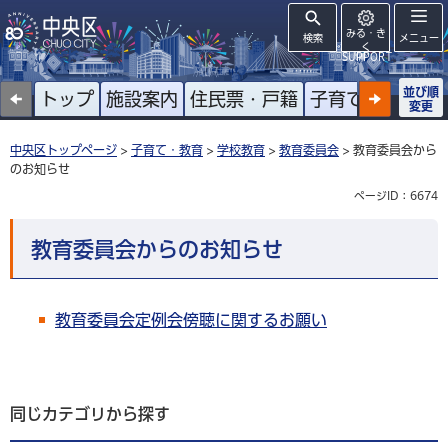
みる・き
検索
メニュー
く
SUPPORT
並び順
トップ
施設案内
住民票・戸籍
子育て
高齢者
変更
中央区トップページ
>
子育て・教育
>
学校教育
>
教育委員会
> 教育委員会から
のお知らせ
ページID：6674
教育委員会からのお知らせ
教育委員会定例会傍聴に関するお願い
同じカテゴリから探す