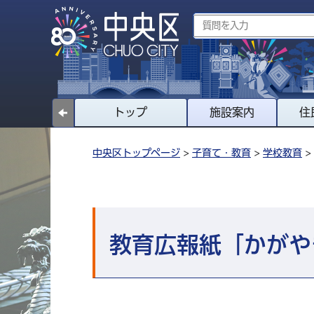
トップ
施設案内
住
中央区トップページ
>
子育て・教育
>
学校教育
>
教育広報紙「かがや