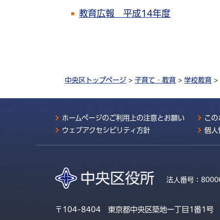
教育広報 平成14年度
中央区トップページ
>
子育て・教育
>
学校教育
>
ホームページのご利用上の注意とお願い
この
ウェブアクセシビリティ方針
個人
法人番号：
8000
〒104-8404 東京都中央区築地一丁目1番1号