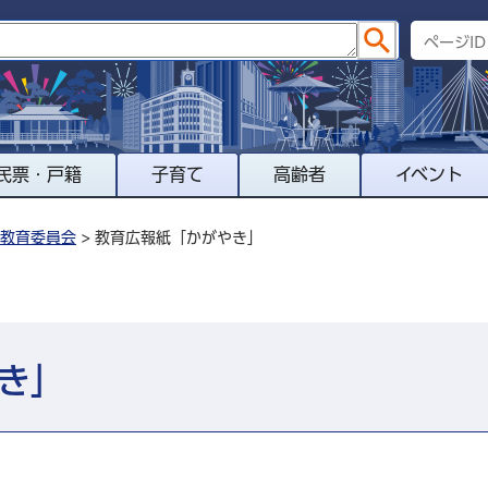
民票・戸籍
子育て
高齢者
イベント
教育委員会
> 教育広報紙「かがやき」
き」