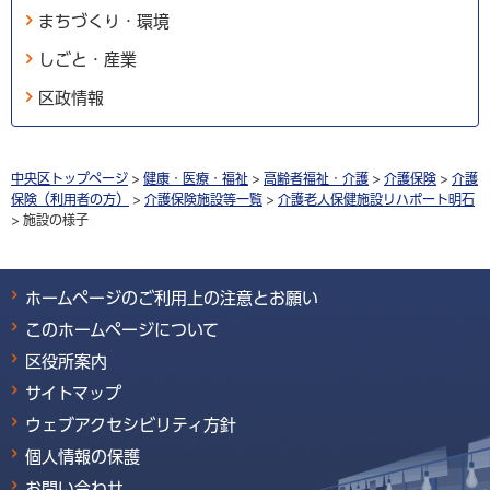
まちづくり・環境
しごと・産業
区政情報
中央区トップページ
>
健康・医療・福祉
>
高齢者福祉・介護
>
介護保険
>
介護
保険（利用者の方）
>
介護保険施設等一覧
>
介護老人保健施設リハポート明石
> 施設の様子
ホームページのご利用上の注意とお願い
このホームページについて
区役所案内
サイトマップ
ウェブアクセシビリティ方針
個人情報の保護
お問い合わせ