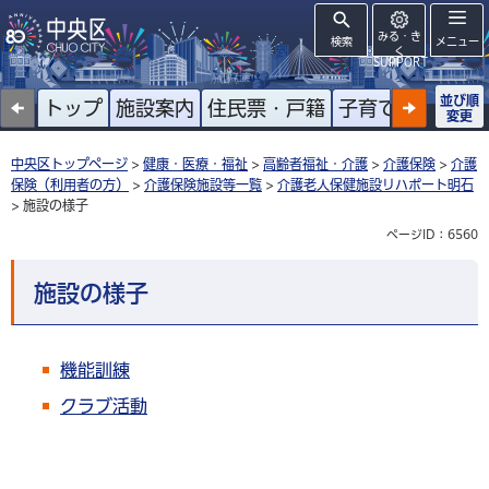
みる・き
検索
メニュー
く
SUPPORT
並び順
トップ
施設案内
住民票・戸籍
子育て
高齢者
変更
中央区トップページ
>
健康・医療・福祉
>
高齢者福祉・介護
>
介護保険
>
介護
保険（利用者の方）
>
介護保険施設等一覧
>
介護老人保健施設リハポート明石
> 施設の様子
ページID：6560
施設の様子
機能訓練
クラブ活動