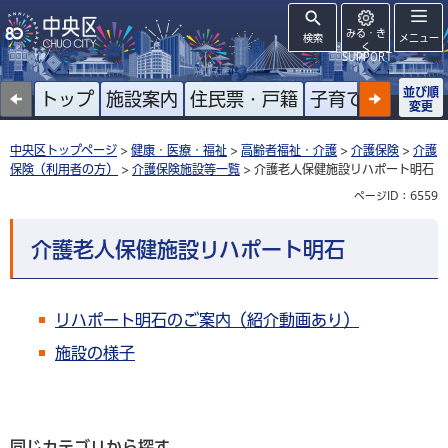
みる・き
検索
メニュー
く
SUPPORT
並び順
トップ
施設案内
住民票・戸籍
子育て
高齢者
変更
中央区トップページ
>
健康・医療・福祉
>
高齢者福祉・介護
>
介護保険
>
介護
保険（利用者の方）
>
介護保険施設等一覧
> 介護老人保健施設リハポート明石
ページID：6559
介護老人保健施設リハポート明石
リハポート明石のご案内（紹介動画あり）
施設の様子
同じカテゴリから探す