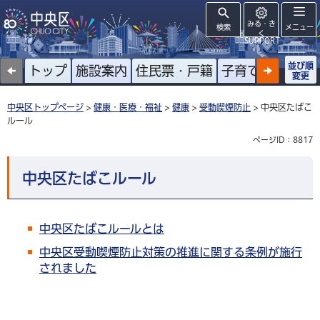
みる・き
検索
メニュー
く
SUPPORT
並び順
トップ
施設案内
住民票・戸籍
子育て
高齢者
変更
中央区トップページ
>
健康・医療・福祉
>
健康
>
受動喫煙防止
> 中央区たばこ
ルール
ページID：8817
中央区たばこルール
中央区たばこルールとは
中央区受動喫煙防止対策の推進に関する条例が施行
されました