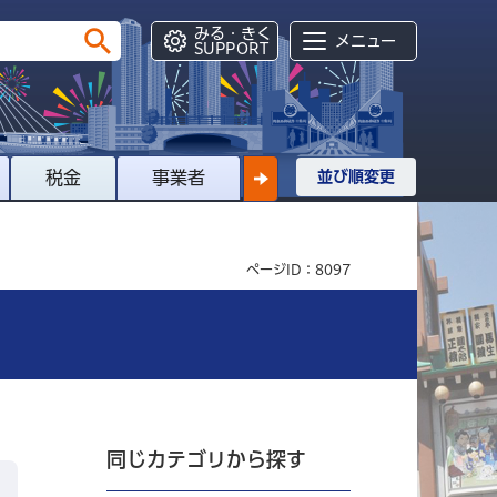
みる・きく
メニュー
SUPPORT
税金
事業者
並び順変更
ページID：8097
同じカテゴリから探す