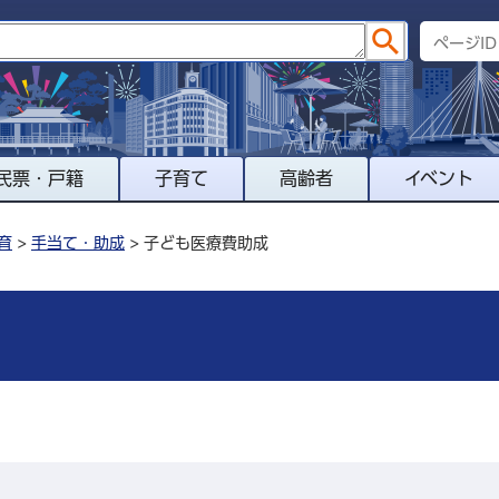
民票・戸籍
子育て
高齢者
イベント
育
>
手当て・助成
> 子ども医療費助成