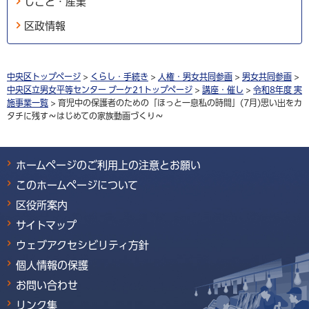
しごと・産業
区政情報
中央区トップページ
>
くらし・手続き
>
人権・男女共同参画
>
男女共同参画
>
中央区立男女平等センター ブーケ21トップページ
>
講座・催し
>
令和8年度 実
施事業一覧
> 育児中の保護者のための「ほっと一息私の時間」(7月)思い出をカ
タチに残す～はじめての家族動画づくり～
ホームページのご利用上の注意とお願い
このホームページについて
区役所案内
サイトマップ
ウェブアクセシビリティ方針
個人情報の保護
お問い合わせ
リンク集