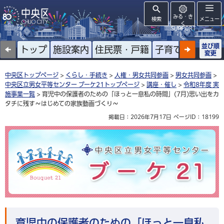
みる・き
検索
メニュー
く
SUPPORT
並び順
トップ
施設案内
住民票・戸籍
子育て
高齢者
変更
中央区トップページ
>
くらし・手続き
>
人権・男女共同参画
>
男女共同参画
>
中央区立男女平等センター ブーケ21トップページ
>
講座・催し
>
令和8年度 実
施事業一覧
> 育児中の保護者のための「ほっと一息私の時間」(7月)思い出をカ
タチに残す～はじめての家族動画づくり～
掲載日：2026年7月17日
ページID：18199
中央区立男女平等センター ブーケ21
育児中の保護者のための「ほっと一息私