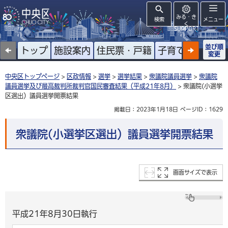
みる・き
検索
メニュー
く
SUPPORT
並び順
トップ
施設案内
住民票・戸籍
子育て
高齢者
変更
中央区トップページ
>
区政情報
>
選挙
>
選挙結果
>
衆議院議員選挙
>
衆議院
議員選挙及び最高裁判所裁判官国民審査結果（平成21年8月）
> 衆議院(小選挙
区選出）議員選挙開票結果
掲載日：2023年1月18日
ページID：1629
衆議院(小選挙区選出）議員選挙開票結果
画面サイズで表示
平成21年8月30日執行