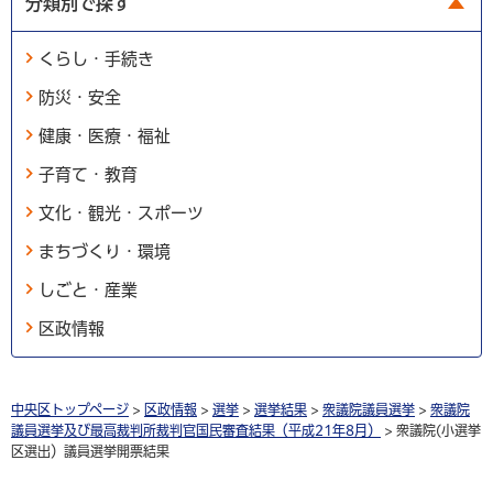
分類別で探す
くらし・手続き
防災・安全
健康・医療・福祉
子育て・教育
文化・観光・スポーツ
まちづくり・環境
しごと・産業
区政情報
中央区トップページ
>
区政情報
>
選挙
>
選挙結果
>
衆議院議員選挙
>
衆議院
議員選挙及び最高裁判所裁判官国民審査結果（平成21年8月）
> 衆議院(小選挙
区選出）議員選挙開票結果