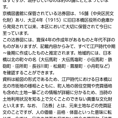
はずですが、現存しているのは約60舗にとどまっていま
す。
京橋図書館に保管されている沽券図は、16舗（中央区民文
化財）あり、大正4年（1915）に旧日本橋区役所の倉庫か
ら発見されて以来、本区において大切に保管されて今日に
至っています。
この沽券図には、寛保4年の作成年があるものと年代不詳の
ものがありますが、記載内容からみて、すべて江戸時代中期
～後期に作成したものと推定されます。地域的には、日本
橋以北の町々の名（大伝馬町・大伝馬塩町・小伝馬町・鉄
砲町・田所町・長谷川町・松島町・葺屋町・小舟町など）
を確認することができます。
資料は絵図の形式であるため、江戸時代における日本橋以
北の市街地の様相とともに、町人地の居住空間や売買価格
も含めた土地一筆ごとの情報が詳細に分かるため、当時の
土地利用状況を知る上で欠くことのできない貴重な文化財
といえます。なお、「沽券」とは、元来土地などの売買証
文のことですが、人の価値・品格・体面といった意味に転