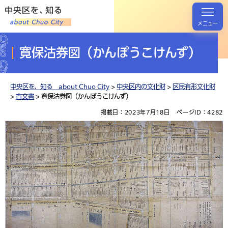
メニュー
寛保沽券図（かんぽうこけんず）
中央区を、知る about Chuo City
>
中央区内の文化財
>
区民有形文化財
>
古文書
> 寛保沽券図（かんぽうこけんず）
掲載日：2023年7月18日
ページID：4282