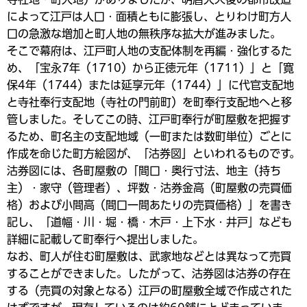
によって江戸は人口・面積ともに膨張し、とりわけ町方人
口の急激な増加と町人地の無秩序な拡大が進みました。
そこで幕府は、江戸町人地の支配体制を再編・強化するた
め、「宝永7年（1710）から正徳元年（1711）」と「寛
保4年（1744）または延享元年（1744）」に代官支配地
と寺社奉行支配地（寺社の門前町）を町奉行支配地へと移
管しました。そしてこの時、江戸町奉行が町屋敷を把握す
るため、町名主の支配地域（一町または数町単位）ごとに
作成を命じた町方絵図が、「沽券図」といわれるものです。
沽券図には、各町屋敷の「間口・奥行寸法、地主（持ち
主）・家守（管理者）、坪数・沽券金高（町屋敷の売買価
格）および小間高（間口一間あたりの売買価格）」を書き
記し、「道幅・川・堀・橋・木戸・上下水・井戸」なども
詳細に記載して町奉行へ提出しました。
なお、町人が住む町屋敷は、武家地などとは異なって売買
することができました。したがって、沽券図は沽券の存在
する（売買の対象となる）江戸の町屋敷全域で作成された