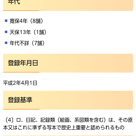
年代
寛保4年（8舗）
天保13年（1舗）
年代不詳（7舗）
登録年月日
平成2年4月1日
登録基準
〔4〕ロ、日記、記録類（絵画、系図類を含む）は、その原
本又はこれに準ずる写本で歴史上重要と認められるもの