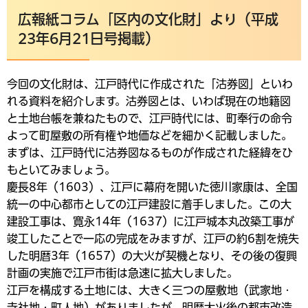
広報紙コラム「区内の文化財」より（平成
23年6月21日号掲載）
今回の文化財は、江戸時代に作成された「沽券図」といわ
れる資料を紹介します。沽券図とは、いわば現在の地籍図
と土地台帳を兼ねたもので、江戸時代には、町奉行の命令
よって町屋敷の所有権や地価などを細かく記載しました。
まずは、江戸時代に沽券図なるものが作成された経緯をひ
もといてみましょう。
慶長8年（1603）、江戸に幕府を開いた徳川家康は、全国
統一の中心都市としての江戸建設に着手しました。この大
建設工事は、寛永14年（1637）に江戸城本丸改築工事が
竣工したことで一応の完成をみますが、江戸の約6割を焼失
した明暦3年（1657）の大火が契機となり、その後の復興
計画の実施で江戸市街は急速に拡大しました。
江戸を構成する土地には、大きく三つの屋敷地（武家地・
寺社地・町人地）がありましたが、明暦大火後の都市改造