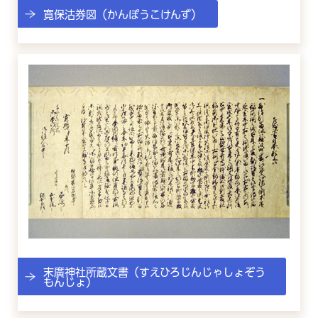
寛保沽券図（かんぽうこけんず）
末廣神社所蔵文書（すえひろじんじゃしょぞう
もんじょ）