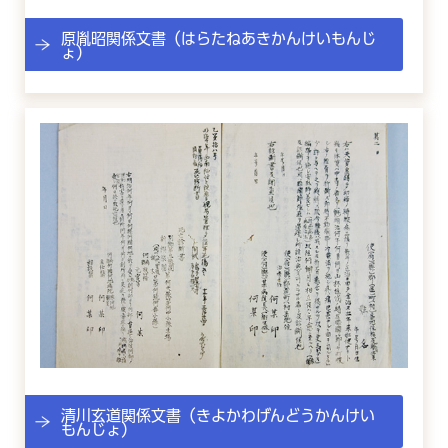
原胤昭関係文書（はらたねあきかんけいもんじ
ょ）
清川玄道関係文書（きよかわげんどうかんけい
もんじょ）