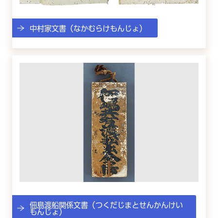
中村家文書（なかむらけもんじょ）
佃島渡船関係文書（つくだじまとせんかんけい
もんじょ）