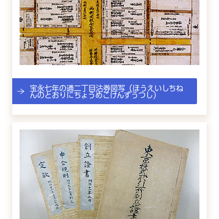
宝永七年の通二丁目沽券図写（ほうえいしちね
んのとおりにちょうめこけんずうつし）