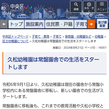
みる・き
検索
メニュー
く
SUPPORT
並び順
トップ
施設案内
住民票・戸籍
子育て
高齢者
変更
中央区トップページ
>
子育て・教育
>
子育て
>
保育園・幼稚園など
>
幼稚園
>
区立幼稚園について
> 久松幼稚園は常盤園舎での生活をスタートします
掲載日：2024年8月21日
ページID：16001
久松幼稚園は常盤園舎での生活をスター
トします
令和6年9月1日より、久松幼稚園は現在の園舎から常盤小
学校内にある常盤園舎に移転し、新しい園舎での生活がス
タートします。
常盤園舎に移転後も、これまでの教育活動や久松小学校と