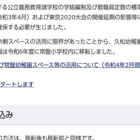
する公立義務教育諸学校の学級編制及び教職員定数の標
和3年4月）および東京2020大会の開催延期の影響等
確保する必要が生じました。
余剰スペースの活用に限界があったことから、久松幼稚
園は令和6年度に常盤小学校内に移転しました。
び常盤幼稚園スペース等の活用について（令和4年2月現
スタートします
込み
の方法は、移転後も移転前と同様です。