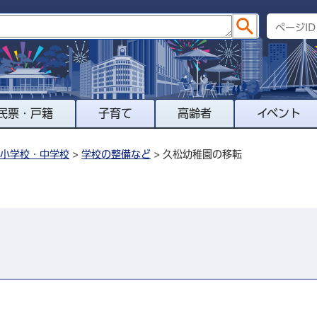
民票・戸籍
子育て
高齢者
イベント
小学校・中学校
>
学校の整備など
> 久松幼稚園の移転