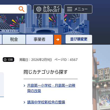
みる・きく
メニュー
SUPPORT
税金
事業者
並び順変更
掲載日：2026年2月9日
ページID：4567
印刷
同じカテゴリから探す
月島第一小学校・月島第一幼稚
園の改築
晴海中学校新校舎の整備