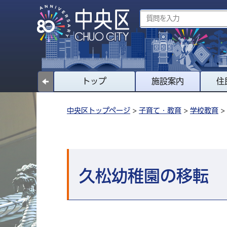
トップ
施設案内
住
中央区トップページ
>
子育て・教育
>
学校教育
>
久松幼稚園の移転