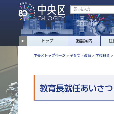
トップ
施設案内
住
中央区トップページ
>
子育て・教育
>
学校教育
>
教育長就任あいさつ