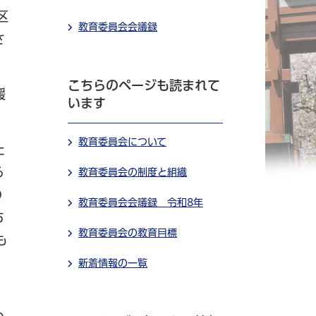
区
教育委員会会議録
さ
こちらのページも読まれて
援
います
教育委員会について
た
る
教育委員会の制度と組織
の
教育委員会会議録 令和8年
ち
教育委員会の教育目標
も
新着情報の一覧