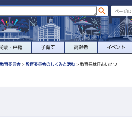
民票・戸籍
子育て
高齢者
イベント
教育委員会
>
教育委員会のしくみと活動
> 教育長就任あいさつ