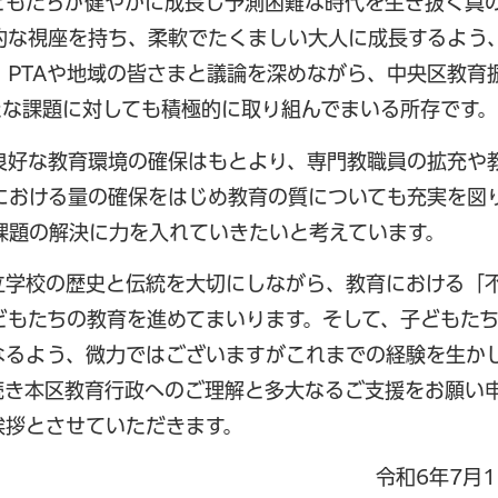
もたちが健やかに成長し予測困難な時代を生き抜く真
的な視座を持ち、柔軟でたくましい大人に成長するよう
PTAや地域の皆さまと議論を深めながら、中央区教育
たな課題に対しても積極的に取り組んでまいる所存です。
好な教育環境の確保はもとより、専門教職員の拡充や
における量の確保をはじめ教育の質についても充実を図
課題の解決に力を入れていきたいと考えています。
学校の歴史と伝統を大切にしながら、教育における「
どもたちの教育を進めてまいります。そして、子どもた
なるよう、微力ではございますがこれまでの経験を生か
続き本区教育行政へのご理解と多大なるご支援をお願い
挨拶とさせていただきます。
令和6年7月