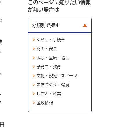
の
このページに知りたい情報
が無い場合は
、
振
分類別で探す
くらし・手続き
教
防災・安全
り
健康・医療・福祉
子育て・教育
不
文化・観光・スポーツ
ち
まちづくり・環境
し
しごと・産業
申
区政情報
1日