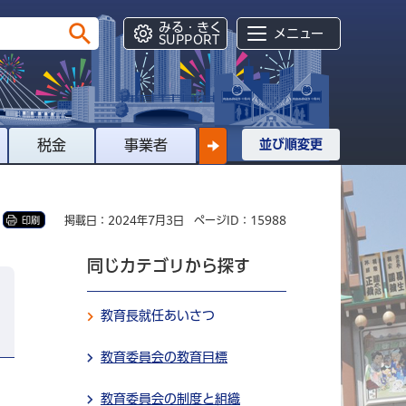
みる・きく
メニュー
SUPPORT
税金
事業者
並び順変更
掲載日：2024年7月3日
ページID：15988
印刷
同じカテゴリから探す
教育長就任あいさつ
教育委員会の教育目標
教育委員会の制度と組織