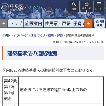
みる・き
検索
メニュー
く
SUPPORT
並び順
トップ
施設案内
住民票・戸籍
子育て
高齢者
変更
中央区トップページ
>
まちづくり・環境
>
建築
> 建築基準法の道路種別
掲載日：2026年5月27日
ページID：8216
建築基準法の道路種別
区内にある建築基準法の道路種別は下表のとおりです。
第42条
第1項
道路法による道路で幅員4m以上のもの
第1号
道路