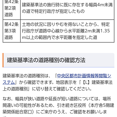
第42条
建築基準法の施行時に既に存在する幅員4m未満
第2項
の道で特定行政庁が指定したもの
道路
第42条
土地の状況に因りやむを得ないことから、特定
第3項
行政庁が道路中心線から水平距離2m未満1.35
道路
m以上の範囲内で水平距離を指定した道
建築基準法の道路種別の確認方法
建築基準法の道路種別は、「
中央区都市計画情報等閲覧シ
ステム
」から確認できます。地図表示を「【L】建築基準法
上の道路種別」に切り替えて確認してください。
なお、幅員が狭い道路や延長が短い道路については、場所
間違いの可能性があるため、引き続き区役所（本庁舎5階建
築関係総合窓口）にご来庁のうえ、ご確認をお願いしま