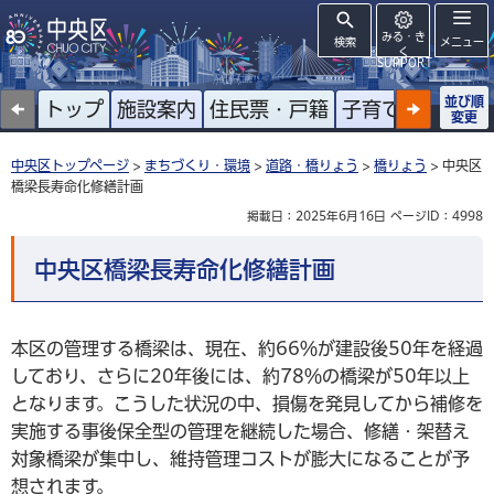
みる・き
検索
メニュー
く
SUPPORT
並び順
トップ
施設案内
住民票・戸籍
子育て
高齢者
変更
中央区トップページ
>
まちづくり・環境
>
道路・橋りょう
>
橋りょう
> 中央区
橋梁長寿命化修繕計画
掲載日：2025年6月16日
ページID：4998
中央区橋梁長寿命化修繕計画
本区の管理する橋梁は、現在、約66％が建設後50年を経過
しており、さらに20年後には、約78％の橋梁が50年以上
となります。こうした状況の中、損傷を発見してから補修を
実施する事後保全型の管理を継続した場合、修繕・架替え
対象橋梁が集中し、維持管理コストが膨大になることが予
想されます。