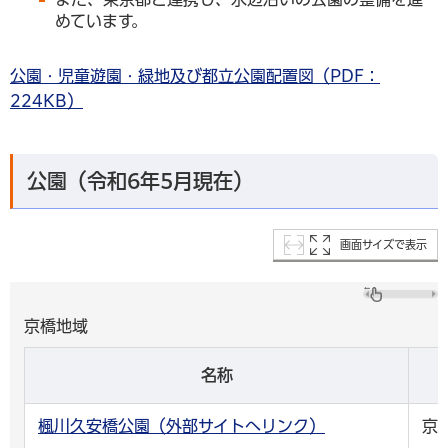
めています。
公園・児童遊園・緑地及び都立公園配置図（PDF：
224KB）
公園（令和6年5月現在）
画面サイズで表示
京橋地域
名称
楓川久安橋公園（外部サイトへリンク）
京