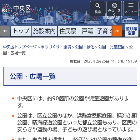
みる・き
検索
メニュー
く
SUPPORT
並び順
トップ
施設案内
住民票・戸籍
子育て
高齢者
変更
中央区トップページ
>
まちづくり・環境
>
公園・緑化
>
公園・児童遊園
> 公
園・広場一覧
掲載日：2025年2月25日
ページID：9139
公園・広場一覧
中央区には、約90箇所の公園や児童遊園がありま
す。
公園は、区立公園のほか、浜離宮恩賜庭園、晴海ふ頭
公園、晴海緑道公園といった都立公園もあり、区民の
安らぎや運動の場、子どもの遊び場となっています。
また、東京都と連携し、水辺沿いの公園の整備を進