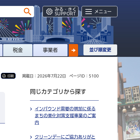
みる・きく
メニュー
SUPPORT
税金
事業者
並び順変更
掲載日：2026年7月22日
ページID：5100
印刷
同じカテゴリから探す
インバウンド需要の増加に係る
まちの美化対策支援事業のご案
内
クリーンデーにご協力ありがと