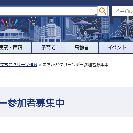
民票・戸籍
子育て
高齢者
イベント
まちのクリーン作戦
> まちかどクリーンデー参加者募集中
ー参加者募集中