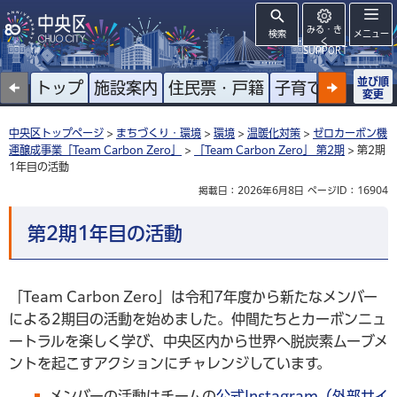
みる・き
検索
メニュー
く
SUPPORT
並び順
トップ
施設案内
住民票・戸籍
子育て
高齢者
変更
中央区トップページ
>
まちづくり・環境
>
環境
>
温暖化対策
>
ゼロカーボン機
運醸成事業「Team Carbon Zero」
>
「Team Carbon Zero」 第2期
> 第2期
1年目の活動
掲載日：2026年6月8日
ページID：16904
第2期1年目の活動
「Team Carbon Zero」は令和7年度から新たなメンバー
による2期目の活動を始めました。仲間たちとカーボンニュ
ートラルを楽しく学び、中央区内から世界へ脱炭素ムーブメ
ントを起こすアクションにチャレンジしています。
メンバーの活動はチームの
公式Instagram（外部サイ