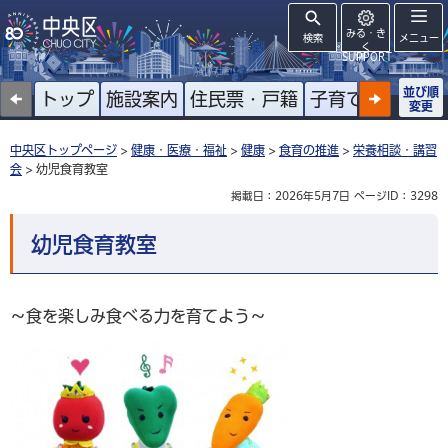
みる・き
検索
メニュー
く
SUPPORT
並び順
トップ
施設案内
住民票・戸籍
子育て
高齢者
変更
中央区トップページ
>
健康・医療・福祉
>
健康
>
食育の推進
>
栄養相談・講習
会
> 幼児食育教室
掲載日：2026年5月7日
ページID：3298
幼児食育教室
～食を楽しみ食べる力を育てよう～