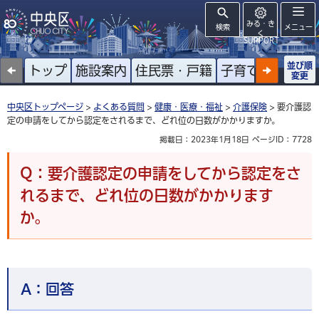
みる・き
検索
メニュー
く
SUPPORT
並び順
トップ
施設案内
住民票・戸籍
子育て
高齢者
変更
中央区トップページ
>
よくある質問
>
健康・医療・福祉
>
介護保険
> 要介護認
定の申請をしてから認定をされるまで、どれ位の日数がかかりますか。
掲載日：2023年1月18日
ページID：7728
Q：要介護認定の申請をしてから認定をさ
れるまで、どれ位の日数がかかります
か。
A：
回答