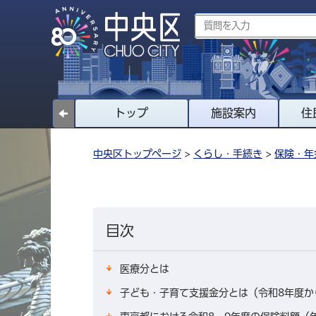
トップ
施設案内
住
中央区トップページ
>
くらし・手続き
>
保険・年
目次
医療分とは
子ども・子育て支援金分とは（令和8年度か