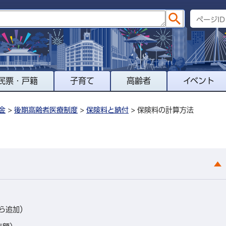
民票・戸籍
子育て
高齢者
イベント
金
>
後期高齢者医療制度
>
保険料と納付
> 保険料の計算方法
ら追加）