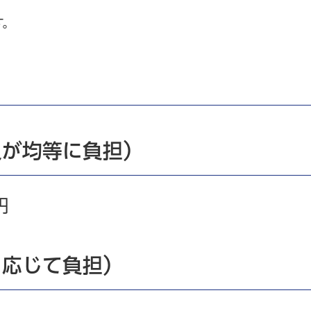
す。
員が均等に負担）
円
に応じて負担）