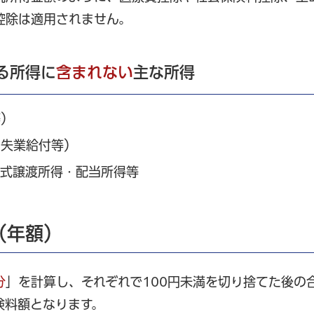
控除は適用されません。
る所得に
含まれない
主な所得
等）
、失業給付等）
株式譲渡所得・配当所得等
（年額）
分
」を計算し、それぞれで100円未満を切り捨てた後の
険料額となります。