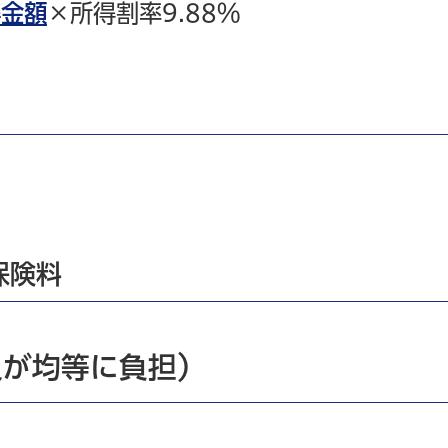
得金額
×所得割率9.88％
保険料
員が均等に負担）