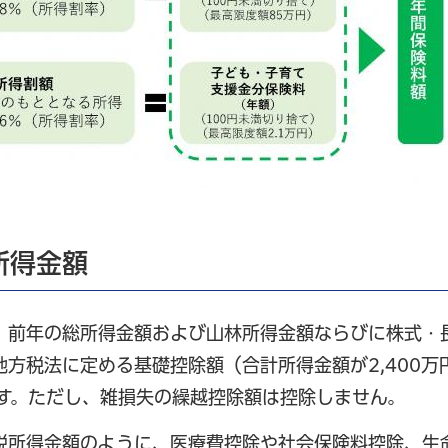
所得金額
、前年の総所得金額および山林所得金額ならびに株式・
方税法に定める基礎控除額（合計所得金額が2,400万
です。ただし、雑損失の繰越控除額は控除しません。
税所得金額のように、医療費控除や社会保険料控除、生