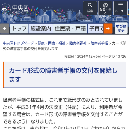
みる・き
検索
メニュー
く
SUPPORT
並び順
トップ
施設案内
住民票・戸籍
子育て
高齢者
変更
中央区トップページ
>
健康・医療・福祉
>
障害者福祉
>
障害者手帳
> カード形
式の障害者手帳の交付を開始します
掲載日：2024年12月6日
ページID：3726
カード形式の障害者手帳の交付を開始し
ます
障害者手帳の様式は、これまで紙形式のみとされていまし
たが、平成31年4月の法改正【注記】により、利用者が希
望する場合は、カード形式の障害者手帳を交付することが
できるようになりました。
これを受け、東京都は、令和2年10月1日（木曜日）からカ