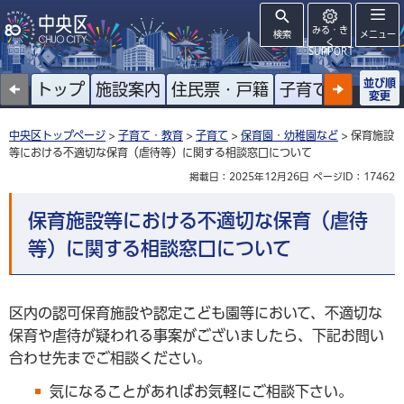
みる・き
検索
メニュー
く
SUPPORT
並び順
トップ
施設案内
住民票・戸籍
子育て
高齢者
変更
中央区トップページ
>
子育て・教育
>
子育て
>
保育園・幼稚園など
> 保育施設
等における不適切な保育（虐待等）に関する相談窓口について
掲載日：2025年12月26日
ページID：17462
保育施設等における不適切な保育（虐待
等）に関する相談窓口について
区内の認可保育施設や認定こども園等において、不適切な
保育や虐待が疑われる事案がございましたら、下記お問い
合わせ先までご相談ください。
気になることがあればお気軽にご相談下さい。