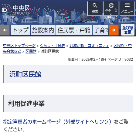
みる・き
検索
メニュー
く
SUPPORT
並び順
トップ
施設案内
住民票・戸籍
子育て
高齢者
変更
中央区トップページ
>
くらし・手続き
>
地域活動・コミュニティ
>
区民館・中
央会館など
>
区民館
> 浜町区民館
掲載日：2025年2月18日
ページID：9032
浜町区民館
利用促進事業
指定管理者のホームページ（外部サイトへリンク）
をご覧
ください。