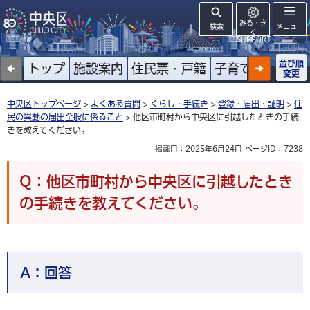
みる・き
検索
メニュー
く
SUPPORT
並び順
トップ
施設案内
住民票・戸籍
子育て
高齢者
変更
中央区トップページ
>
よくある質問
>
くらし・手続き
>
登録・届出・証明
>
住
民の異動の届出全般に係ること
> 他区市町村から中央区に引越したときの手続
きを教えてください。
掲載日：2025年6月24日
ページID：7238
Q：他区市町村から中央区に引越したとき
の手続きを教えてください。
A：
回答