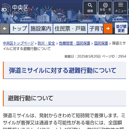
みる・き
検索
メニュー
く
SUPPORT
並び順
トップ
施設案内
住民票・戸籍
子育て
高齢者
変更
中央区トップページ
>
防災・安全
>
危機管理・国民保護
>
国民保護
> 弾道ミサ
イルに対する避難行動について
掲載日：2025年5月20日
ページID：2954
弾道ミサイルに対する避難行動について
避難行動について
弾道ミサイルは、発射からきわめて短時間で着弾します。ミ
サイルが着弾又は通過する可能性がある場合には、全国瞬