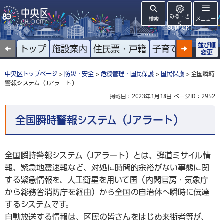
みる・き
検索
メニュー
く
SUPPORT
並び順
トップ
施設案内
住民票・戸籍
子育て
高齢者
変更
中央区トップページ
>
防災・安全
>
危機管理・国民保護
>
国民保護
> 全国瞬時
警報システム（Jアラート）
掲載日：2023年1月18日
ページID：2952
全国瞬時警報システム（Jアラート）
全国瞬時警報システム（Jアラート）とは、弾道ミサイル情
報、緊急地震速報など、対処に時間的余裕がない事態に関
する緊急情報を、人工衛星を用いて国（内閣官房・気象庁
から総務省消防庁を経由）から全国の自治体へ瞬時に伝達
するシステムです。
自動放送する情報は、区民の皆さんをはじめ来街者等が、