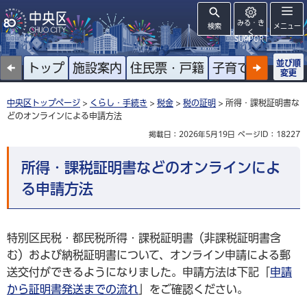
みる・き
検索
メニュー
く
SUPPORT
並び順
トップ
施設案内
住民票・戸籍
子育て
高齢者
変更
中央区トップページ
>
くらし・手続き
>
税金
>
税の証明
> 所得・課税証明書な
どのオンラインによる申請方法
掲載日：2026年5月19日
ページID：18227
所得・課税証明書などのオンラインによ
る申請方法
特別区民税・都民税所得・課税証明書（非課税証明書含
む）および納税証明書について、オンライン申請による郵
送交付ができるようになりました。申請方法は下記「
申請
から証明書発送までの流れ
」をご確認ください。