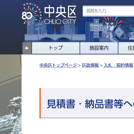
トップ
施設案内
住
中央区トップページ
>
区政情報
>
入札・契約情報
見積書・納品書等へ