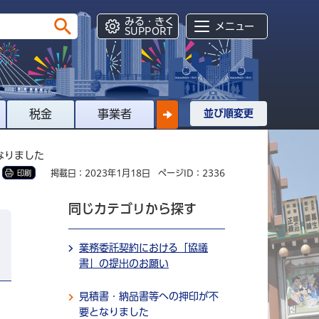
みる・きく
メニュー
SUPPORT
税金
事業者
並び順変更
なりました
掲載日：2023年1月18日
ページID：2336
印刷
同じカテゴリから探す
業務委託契約における「協議
書」の提出のお願い
見積書・納品書等への押印が不
要となりました