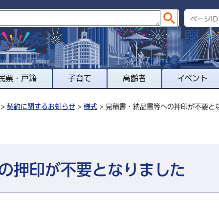
民票・戸籍
子育て
高齢者
イベント
>
契約に関するお知らせ
>
様式
> 見積書・納品書等への押印が不要と
の押印が不要となりました