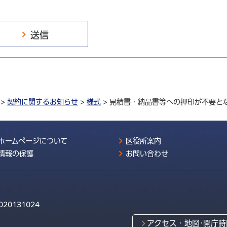
>
契約に関するお知らせ
>
様式
> 見積書・納品書等への押印が不要と
ホームページについて
区役所案内
情報の保護
お問い合わせ
020131024
アクセス・地図･開庁時