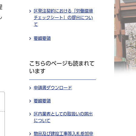
提
区発注契約における「労働環境
し
チェックシート」の提出につい
て
要綱要領
こちらのページも読まれて
います
申請書ダウンロード
要綱要領
区内業者としての取扱いの届出
について
物品及び建設工事等入札参加申