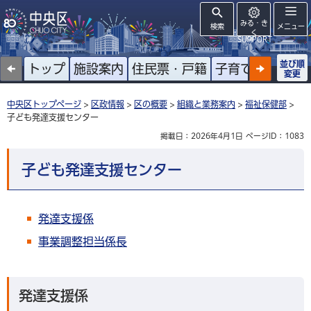
みる・き
検索
メニュー
く
SUPPORT
並び順
トップ
施設案内
住民票・戸籍
子育て
高齢者
変更
中央区トップページ
>
区政情報
>
区の概要
>
組織と業務案内
>
福祉保健部
>
子ども発達支援センター
掲載日：2026年4月1日
ページID：1083
子ども発達支援センター
発達支援係
事業調整担当係長
発達支援係