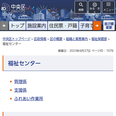
みる・き
検索
メニュー
く
SUPPORT
並び順
トップ
施設案内
住民票・戸籍
子育て
高齢者
変更
中央区トップページ
>
区政情報
>
区の概要
>
組織と業務案内
>
福祉保健部
>
福祉センター
掲載日：2023年6月27日
ページID：1076
福祉センター
管理係
支援係
ふれあい作業所