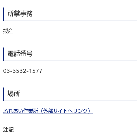
所掌事務
授産
電話番号
03-3532-1577
場所
ふれあい作業所（外部サイトへリンク）
注記